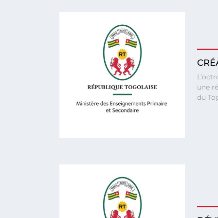
CRÉ
L’octr
une ré
du To