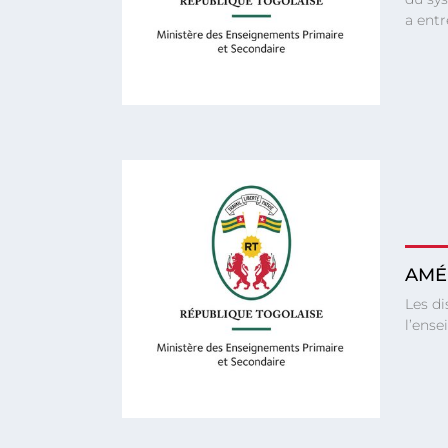
a entr
AMÉ
Les d
l’ens