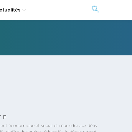
ctualités
IF
ment économique et social et répondre aux défis
fs d’offre de services éducatifs, le département