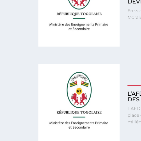
DÉV
En vue
Moral
L’A
DES
L’AFD 
place 
millén