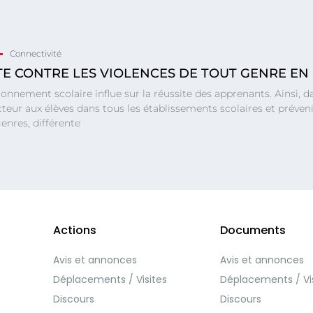
Connectivité
TE CONTRE LES VIOLENCES DE TOUT GENRE EN 
ronnement scolaire influe sur la réussite des apprenants. Ainsi, 
teur aux élèves dans tous les établissements scolaires et préve
enres, différente
Actions
Documents
Avis et annonces
Avis et annonces
Déplacements / Visites
Déplacements / Vi
Discours
Discours