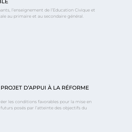
BLE
nants, l’enseignement de l’Education Civique et
e au primaire et au secondaire général.
 PROJET D’APPUI À LA RÉFORME
éer les conditions favorables pour la mise en
uturs posés par l’atteinte des objectifs du