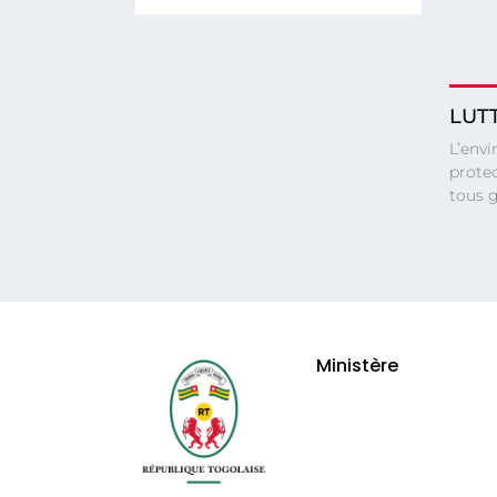
LUT
L’envi
protec
tous g
Ministère