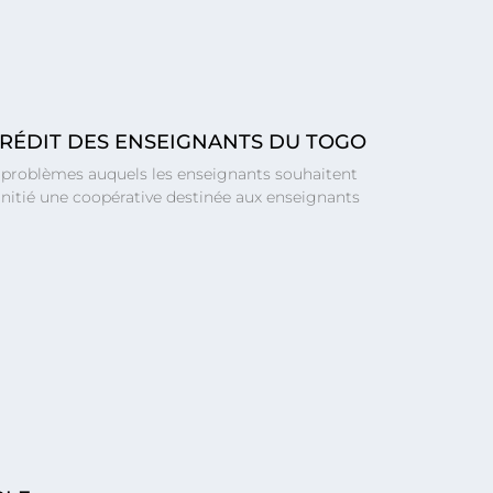
CRÉDIT DES ENSEIGNANTS DU TOGO
ts problèmes auquels les enseignants souhaitent
 initié une coopérative destinée aux enseignants