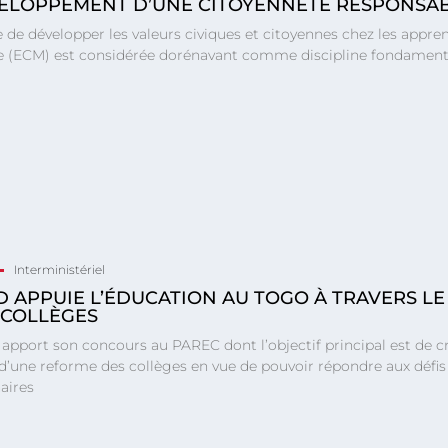
ELOPPEMENT D’UNE CITOYENNETÉ RESPONSA
 de développer les valeurs civiques et citoyennes chez les appre
e (ECM) est considérée dorénavant comme discipline fondamental
Interministériel
FD APPUIE L’ÉDUCATION AU TOGO À TRAVERS LE
 COLLÈGES
apport son concours au PAREC dont l’objectif principal est de cr
d’une reforme des collèges en vue de pouvoir répondre aux défis f
aires