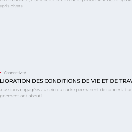
epris divers
Connectivité
LIORATION DES CONDITIONS DE VIE ET DE TRA
iscussions engagées au sein du cadre permanent de concertation 
eignement ont abouti.