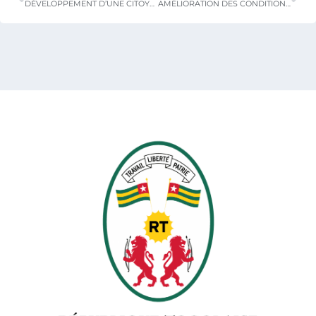
DÉVELOPPEMENT D’UNE CITOYENNETÉ RESPONSABLE
AMÉLIORATION DES CONDITIONS DE VIE ET DE TRAVAIL DES ENSEIGNANTS