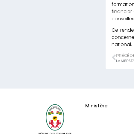
formation
financier
conseiller
Ce rende
concerner
national.
PRÉCÉD
Le MEPSTA 
Ministère