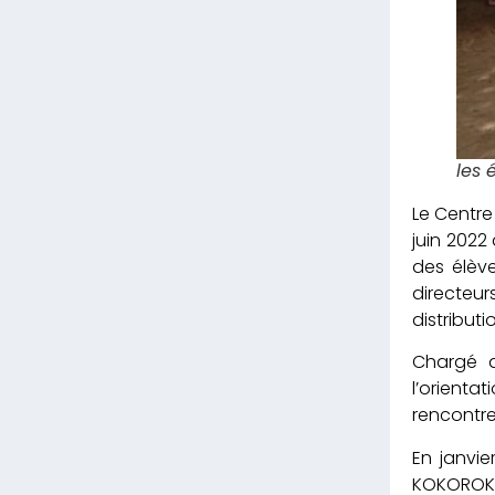
les 
Le Centre
juin 2022
des élèv
directeu
distributi
Chargé d
l’orienta
rencontre
En janvie
KOKOROKO,