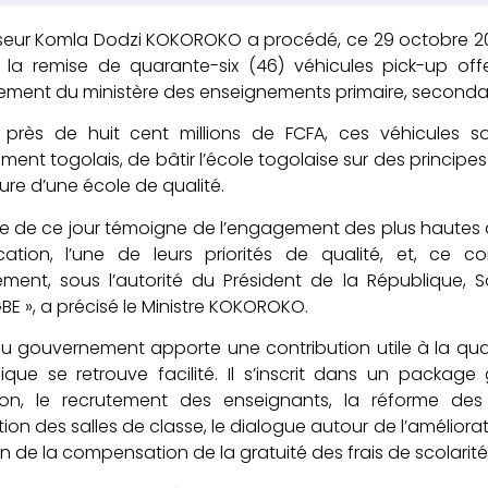
seur Komla Dodzi KOKOROKO a procédé, ce 29 octobre 20
à la remise de quarante-six (46) véhicules pick-up of
ment du ministère des enseignements primaire, secondaire
 près de huit cent millions de FCFA, ces véhicules s
ent togolais, de bâtir l’école togolaise sur des principes
ture d’une école de qualité.
se de ce jour témoigne de l’engagement des plus hautes a
cation, l’une de leurs priorités de qualité, et, ce
ment, sous l’autorité du Président de la République, 
E », a précisé le Ministre KOKOROKO.
 gouvernement apporte une contribution utile à la qua
ue se retrouve facilité. Il s’inscrit dans un package
ption, le recrutement des enseignants, la réforme de
ation des salles de classe, le dialogue autour de l’amélior
on de la compensation de la gratuité des frais de scolarité,