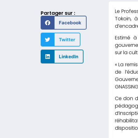
Le Profes
Partager sur :
Tokoin, 
Facebook
d’encadre
Estimé à
Twitter
gouvernem
sur la cul
LinkedIn
« La remi
de l’édu
Gouverne
GNASSINGB
Ce don du
pédagogiq
d’inscri
réhabilit
dispositi