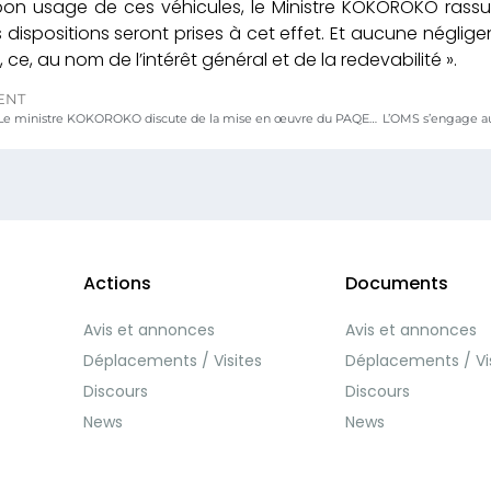
bon usage de ces véhicules, le Ministre KOKOROKO rassu
s dispositions seront prises à cet effet. Et aucune néglig
, ce, au nom de l’intérêt général et de la redevabilité ».
ENT
MEPSTA / Le ministre KOKOROKO discute de la mise en œuvre du PAQEEB avec une mission de la Banque Mondiale
Actions
Documents
Avis et annonces
Avis et annonces
Déplacements / Visites
Déplacements / Vi
Discours
Discours
News
News