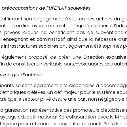
 préoccupations de l’UFEPLAT soulevées
éaffirmant son engagement à soutenir les actions du gou
ions en lien avec l’axe relatif à l’
équité d’accès à l’éduc
es privées laïques ne bénéficient pas de subventions d
 enseignant et administratif
ainsi que la nécessité d’
es infrastructures scolaires
ont également été exprimés par
a également proposé de créer une
Direction exclusi
afin de constituer un véritable porte-voix auprès des autor
synergie d’actions
icipants se sont également dits disponibles à accompag
 pléthoriques d’élèves, un défi majeur pour le système éduc
iale que le secteur privé assure une part non négligeable d
, organisation représentative des promoteurs d’établisseme
aysage éducatif national. Sa collaboration avec le Minis
ratégique pour atteindre les objectifs fixés par le Préside