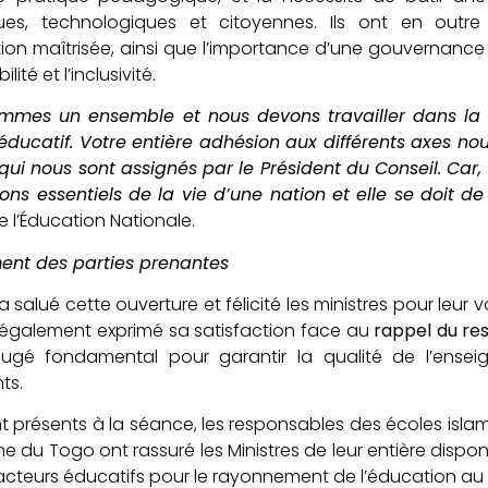
iques, technologiques et citoyennes. Ils ont en out
ation maîtrisée, ainsi que l’importance d’une gouvernanc
ité et l’inclusivité.
ommes un ensemble et nous devons travailler dans la
ducatif. Votre entière adhésion aux différents axes no
 qui nous sont assignés par le Président du Conseil. Car
ons essentiels de la vie d’une nation et elle se doit de
e l’Éducation Nationale.
nt des parties prenantes
 a salué cette ouverture et félicité les ministres pour leur
 également exprimé sa satisfaction face au
rappel du res
 jugé fondamental pour garantir la qualité de l’ense
ts.
 présents à la séance, les responsables des écoles islami
 du Togo ont rassuré les Ministres de leur entière dispon
acteurs éducatifs pour le rayonnement de l’éducation au