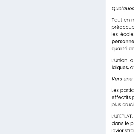
Quelques
Tout en r
préoccupat
les écol
personnel
qualité d
L’Union 
laïques
, 
Vers une 
Les part
effectifs
plus cruc
L’UFEPLAT
dans le p
levier st