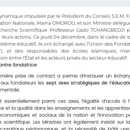
ynamique impulsée par le Président du Conseil, S.E.M.
cation Nationale, Mama OMOROU, et son Ministre délégu
cherche Scientifique Professeur Gado TCHANGBEDJI pla
 leurs actions. Ce jeudi 04 décembre, dans le cadre de l
ystème éducatif, ils ont échangé avec l’Union des Fonda
), et des responsables des écoles islamiques, ma
ion entre l’État et les acteurs privés du secteur éducatif.
ontre fondatrice
mière prise de contact a permis d’instaurer un échange
 aux fondateurs les
sept axes stratégiques de l’éducati
mentale.
t essentiellement parmi ces axes, l’égalité d’accès à 
nce et la qualité dans les enseignements et les apprenti
économiques et sociaux de la nation et l’innovation
 scientifique. Les Ministres ont également insisté sur 
e–pratique pédagogique, et la nécessité de bâtir un