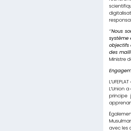
scientif
digitalis
responsabil
‘’Nous s
système é
objectifs
des maill
Ministre d
Engageme
L’UFEPLAT
L’Union a
principe
apprenan
Également
Musulmane
avec les 