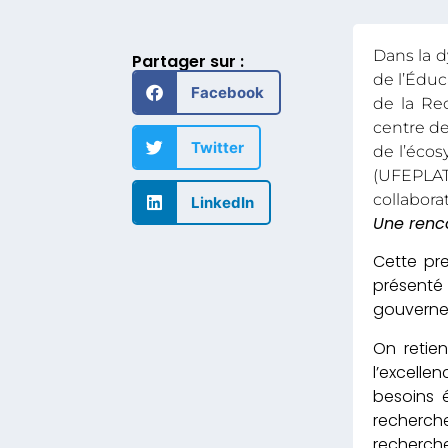
Dans la d
Partager sur :
de l’Édu
Facebook
de la Re
centre de
Twitter
de l’écos
(UFEPLAT
collaborat
LinkedIn
Une renc
Cette pre
présenté
gouverne
On retien
l’excelle
besoins 
recherche
recherch