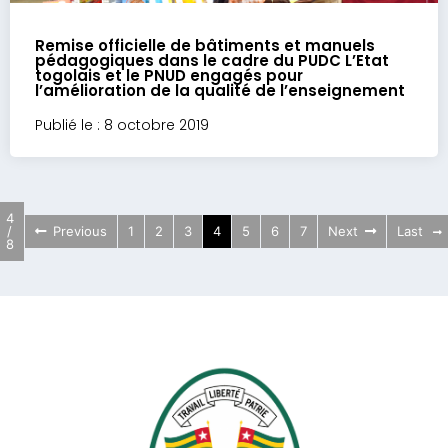
Remise officielle de bâtiments et manuels
pédagogiques dans le cadre du PUDC L’Etat
togolais et le PNUD engagés pour
l’amélioration de la qualité de l’enseignement
Publié le : 8 octobre 2019
4
/
Previous
1
2
3
4
5
6
7
Next
Last
8