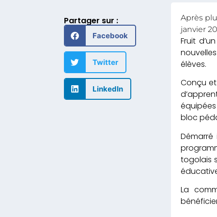
Après plu
Partager sur :
janvier 2
Facebook
Fruit d’u
nouvelles
Twitter
élèves.
Conçu et 
LinkedIn
d’apprent
équipées 
bloc péda
Démarré 
programm
togolais 
éducative
La commu
bénéficie