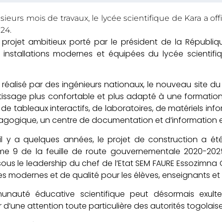
sieurs mois de travaux, le lycée scientifique de Kara a of
024.
n projet ambitieux porté par le président de la Républi
 installations modernes et équipées du lycée scientifi
réalisé par des ingénieurs nationaux, le nouveau site du
issage plus confortable et plus adapté à une formation d
de tableaux interactifs, de laboratoires, de matériels inf
gogique, un centre de documentation et d’information et
il y a quelques années, le projet de construction a ét
e 9 de la feuille de route gouvernementale 2020-2025
sous le leadership du chef de l’Etat SEM FAURE Essozimna
s modernes et de qualité pour les élèves, enseignants e
nauté éducative scientifique peut désormais exulter
r d’une attention toute particulière des autorités togolaise