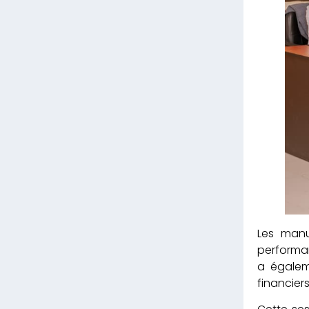
Les manue
performan
a égalem
financier