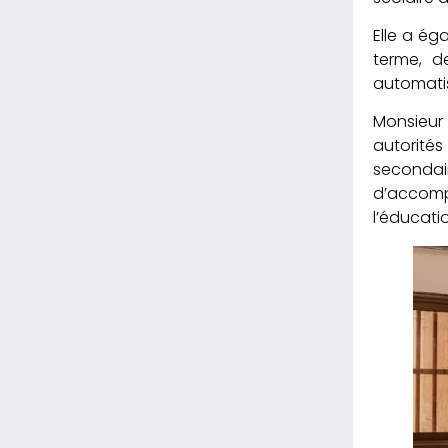
Elle a ég
terme, d
automati
Monsieur
autorités
secondai
d’accompa
l’éducati