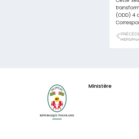
Cette se
transform
(ODD) 4 d
Correspo
PRÉCÉD
Ministère