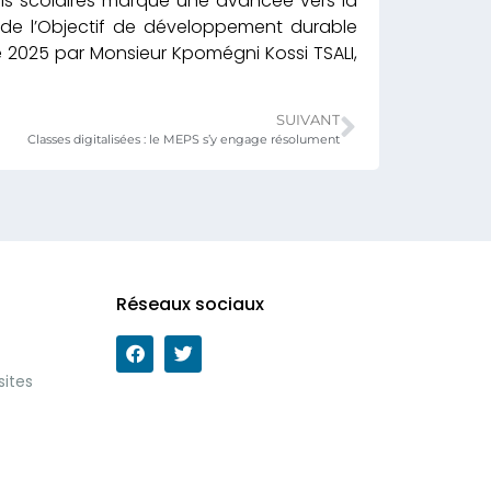
ls scolaires marque une avancée vers la
e de l’Objectif de développement durable
re 2025 par Monsieur Kpomégni Kossi TSALI,
SUIVANT
Classes digitalisées : le MEPS s’y engage résolument
Réseaux sociaux
sites