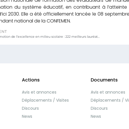
ssion nationale de formation des évaluateurs de manue
ation du système éducatif, en contribuant à l’atteint
’ici 2030. Elle a été officiellement lancée le 08 septemb
ndant national de la CONFEMEN.
ENT
MEPS/Promotion de l’excellence en milieu scolaire : 222 meilleurs lauréats aux examens nationaux, session 2025 reçoivent des distinctions.
Actions
Documents
Avis et annonces
Avis et annonces
Déplacements / Visites
Déplacements / Vi
Discours
Discours
News
News