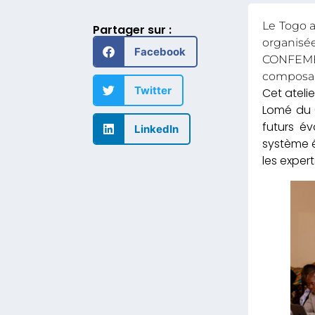
Le Togo a
Partager sur :
organisé
Facebook
CONFEMEN,
composan
Twitter
Cet ateli
Lomé du 0
futurs év
LinkedIn
système é
les exper