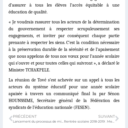
d’assurer à tous les élèves l’accès équitable à une
éducation de qualité.
« Je voudrais rassurer tous les acteurs de la détermination
du gouvernement à respecter scrupuleusement ses
engagements, et inviter par conséquent chaque partie
prenante à respecter les siens. C’est la condition nécessaire
à la préservation durable de la sérénité et de l’apaisement
que nous appelons de tous nos vœux pour l’année scolaire
qui s’ouvre et pour toutes celles qui suivront », a déclaré le
Ministre TCHAKPELE.
La réunion de Tové s’est achevée sur un appel à tous les
acteurs du système éducatif pour une année scolaire
apaisée à travers un communiqué final lu par Sénon
HOUNSSIME, Secrétaire général de la Fédération des
syndicats de l’éducation nationale (FESEN).
PRÉCÉDENT
SUIVANT
Lancement du processus de mise à jour du rapport d’état du système éducatif national et de révision du Plan sectoriel de l’éducation
Rentrée scolaire 2018-2019 : Message du Pr. Komi Paalamwé TCHAKPELE à l’ensemble de la communauté éducative