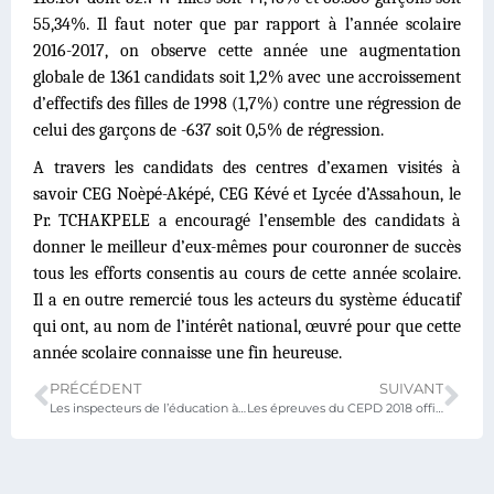
55,34%. Il faut noter que par rapport à l’année scolaire
2016-2017, on observe cette année une augmentation
globale de 1361 candidats soit 1,2% avec une accroissement
d’effectifs des filles de 1998 (1,7%) contre une régression de
celui des garçons de -637 soit 0,5% de régression.
A travers les candidats des centres d’examen visités à
savoir CEG Noèpé-Aképé, CEG Kévé et Lycée d’Assahoun, le
Pr. TCHAKPELE a encouragé l’ensemble des candidats à
donner le meilleur d’eux-mêmes pour couronner de succès
tous les efforts consentis au cours de cette année scolaire.
Il a en outre remercié tous les acteurs du système éducatif
qui ont, au nom de l’intérêt national, œuvré pour que cette
année scolaire connaisse une fin heureuse.
PRÉCÉDENT
SUIVANT
Les inspecteurs de l’éducation à l’école de la gestion efficiente des marches communautaires
Les épreuves du CEPD 2018 officiellement lancées dans les Plateaux