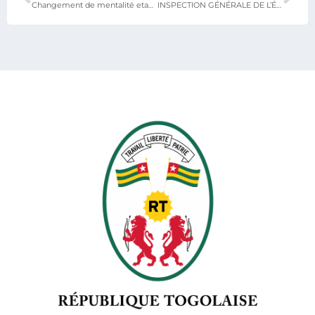
Changement de mentalité etaccompagnement des jeunes : Le MEN et l’ONG IYF-Togo scellent un partenariat de 10 ans
INSPECTION GÉNÉRALE DE L’ÉDUCATION : LE DOYEN NOUWOSSAN PASSE LA MAIN A SON SUCCESSEUR