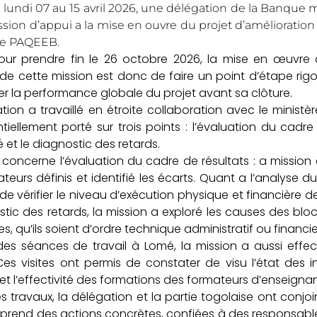
 lundi 07 au 15 avril 2026, une délégation de la Banque
sion d’appui a la mise en ouvre du projet d’amélioration d
 le PAQEEB.
our prendre fin le 26 octobre 2026, la mise en œuvre 
f de cette mission est donc de faire un point d’étape rigo
er la performance globale du projet avant sa clôture.
tion a travaillé en étroite collaboration avec le minist
tiellement porté sur trois points : l’évaluation du cadre 
 et le diagnostic des retards.
 concerne l’évaluation du cadre de résultats : a mission
ateurs définis et identifié les écarts. Quant a l’analyse d
de vérifier le niveau d’exécution physique et financière de
stic des retards, la mission a exploré les causes des bloc
s, qu’ils soient d’ordre technique administratif ou financie
es séances de travail à Lomé, la mission a aussi effect
Ces visites ont permis de constater de visu l’état des inf
et l’effectivité des formations des formateurs d’enseignan
des travaux, la délégation et la partie togolaise ont conj
rend des actions concrètes, confiées à des responsabl