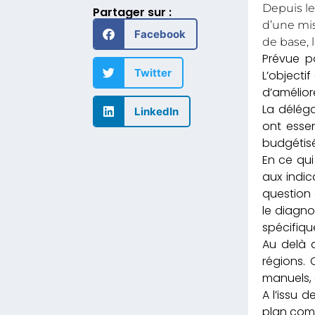
Depuis le
Partager sur :
d’une mis
Facebook
de base,
Prévue p
Twitter
L’objecti
d’amélior
La déléga
LinkedIn
ont essen
budgétisé
En ce qui
aux indic
question 
le diagno
spécifique
Au delà d
régions. 
manuels, 
A l’issu 
plan comp