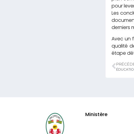
pour leve
Les conc
document 
derniers 
Avec un f
qualité 
étape dét
PRÉCÉD
Ministère