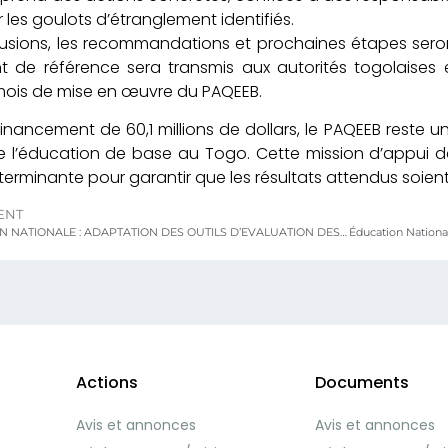
r les goulots d’étranglement identifiés.
lusions, les recommandations et prochaines étapes ser
de référence sera transmis aux autorités togolaises et 
mois de mise en œuvre du PAQEEB.
inancement de 60,1 millions de dollars, le PAQEEB reste un
de l’éducation de base au Togo. Cette mission d’appu
erminante pour garantir que les résultats attendus soient
ENT
ÉDUCATION NATIONALE : ADAPTATION DES OUTILS D’EVALUATION DES COMPETENCES DE BASE EN MATHEMATIQUES (EGMA)
Actions
Documents
Avis et annonces
Avis et annonces