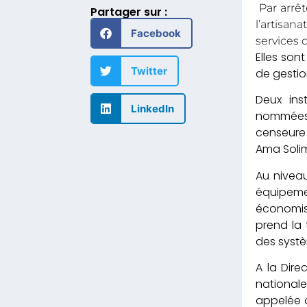
Par arrêt
Partager sur :
l’artisan
Facebook
services 
Elles son
Twitter
de gestio
Deux ins
LinkedIn
nommées d
censeure
Ama Soli
Au nivea
équipeme
économist
prend la 
des systè
A la Dire
nationale
appelée à