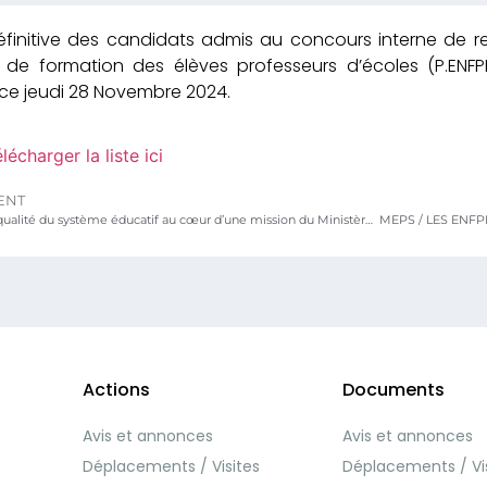
définitive des candidats admis au concours interne de r
 de formation des élèves professeurs d’écoles (P.ENFPE
ce jeudi 28 Novembre 2024.
lécharger la liste ici
ENT
MEPS : La qualité du système éducatif au cœur d’une mission du Ministère de l’Education de France au Togo
Actions
Documents
Avis et annonces
Avis et annonces
Déplacements / Visites
Déplacements / Vi