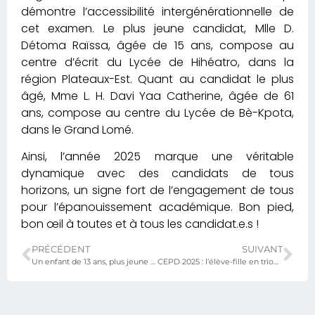
démontre l’accessibilité intergénérationnelle de
cet examen. Le plus jeune candidat, Mlle D.
Détoma Raïssa, âgée de 15 ans, compose au
centre d’écrit du Lycée de Hihéatro, dans la
région Plateaux-Est. Quant au candidat le plus
âgé, Mme L. H. Davi Yaa Catherine, âgée de 61
ans, compose au centre du Lycée de Bè-Kpota,
dans le Grand Lomé.
Ainsi, l’année 2025 marque une véritable
dynamique avec des candidats de tous
horizons, un signe fort de l’engagement de tous
pour l’épanouissement académique. Bon pied,
bon œil à toutes et à tous les candidat.e.s !
PRÉCÉDENT
SUIVANT
Un enfant de 13 ans, plus jeune candidat au titre du BEPC 2025 au TOGO…
CEPD 2025 : l’élève-fille en triomphe silencieux et progrès discret !