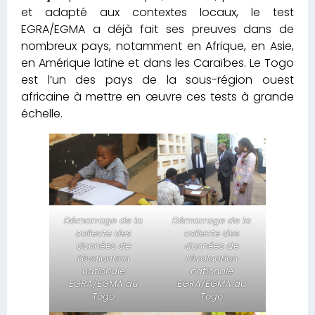
et adapté aux contextes locaux, le test
EGRA/EGMA a déjà fait ses preuves dans de
nombreux pays, notamment en Afrique, en Asie,
en Amérique latine et dans les Caraïbes. Le Togo
est l’un des pays de la sous-région ouest
africaine à mettre en œuvre ces tests à grande
échelle.
Démarrage de la
Démarrage de la
collecte des
collecte des
données de
données de
l’évaluation
l’évaluation
nationale
nationale
EGRA/EGMA au
EGRA/EGMA au
Togo
Togo