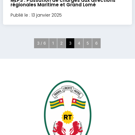
MEPS : Passation de charges aux directions
régionales Maritime et Grand Lomé
Publié le : 13 janvier 2025
3 / 6
1
2
3
4
5
6